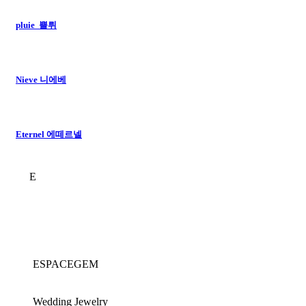
pluie 쁠뤼
Nieve 니에베
Eternel 에떼르넬
E
ESPACEGEM
Wedding Jewelry